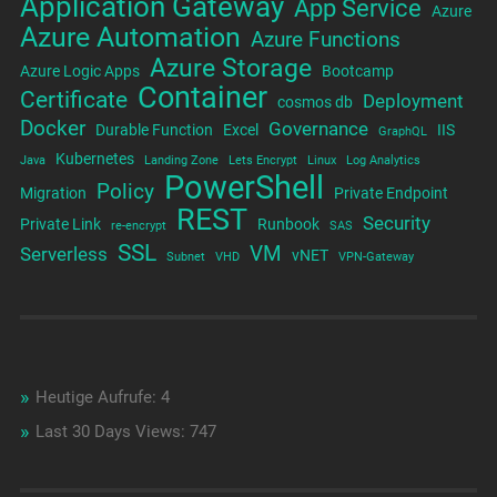
Application Gateway
App Service
Azure
Azure Automation
Azure Functions
Azure Storage
Azure Logic Apps
Bootcamp
Container
Certificate
Deployment
cosmos db
Docker
Governance
Durable Function
Excel
IIS
GraphQL
Kubernetes
Java
Landing Zone
Lets Encrypt
Linux
Log Analytics
PowerShell
Policy
Migration
Private Endpoint
REST
Security
Private Link
Runbook
re-encrypt
SAS
SSL
VM
Serverless
vNET
Subnet
VHD
VPN-Gateway
Heutige Aufrufe:
4
Last 30 Days Views:
747