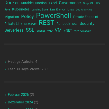
Docker
Governance
Durable Function
Excel
IIS
GraphQL
Kubernetes
Java
Landing Zone
Lets Encrypt
Linux
Log Analytics
PowerShell
Policy
Migration
Private Endpoint
REST
Security
Private Link
Runbook
re-encrypt
SAS
SSL
VM
Serverless
vNET
Subnet
VHD
VPN-Gateway
Heutige Aufrufe:
4
Last 30 Days Views:
769
Februar 2026
(2)
Dezember 2024
(2)