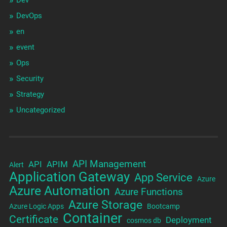
Dev
DevOps
en
event
Ops
Security
Strategy
Uncategorized
API Management
API
APIM
Alert
Application Gateway
App Service
Azure
Azure Automation
Azure Functions
Azure Storage
Azure Logic Apps
Bootcamp
Container
Certificate
Deployment
cosmos db